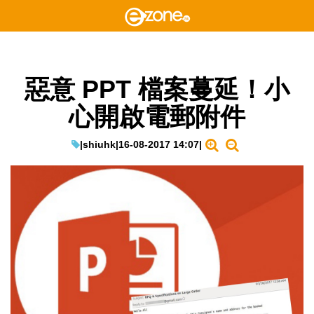
惡意 PPT 檔案蔓延！小
心開啟電郵附件
|
shiuhk
|
16-08-2017 14:07
|