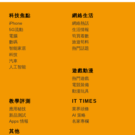
科技焦點
網絡生活
iPhone
網絡熱話
5G流動
生活情報
電腦
筍買着數
數碼
旅遊筍料
智能家居
熱門話題
科技
汽車
人工智能
遊戲動漫
熱門遊戲
電競裝備
動漫玩具
教學評測
IT TIMES
應用秘技
業界頭條
新品測試
AI 策略
Apps 情報
名家專欄
其他