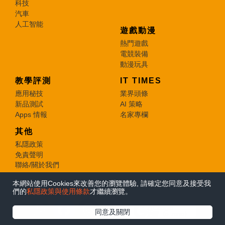
科技
汽車
人工智能
遊戲動漫
熱門遊戲
電競裝備
動漫玩具
教學評測
IT TIMES
應用秘技
業界頭條
新品測試
AI 策略
Apps 情報
名家專欄
其他
私隱政策
免責聲明
聯絡/關於我們
本網站使用Cookies來改善您的瀏覽體驗, 請確定您同意及接受我
© 2026 e-zone. All Rights Reserved.
們的
私隱政策與使用條款
才繼續瀏覽。
在Google
同意及關閉
追蹤《e-zone》