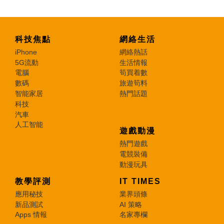
科技焦點
網絡生活
iPhone
網絡熱話
5G流動
生活情報
電腦
筍買着數
數碼
旅遊筍料
智能家居
熱門話題
科技
汽車
人工智能
遊戲動漫
熱門遊戲
電競裝備
動漫玩具
教學評測
IT TIMES
應用秘技
業界頭條
新品測試
AI 策略
Apps 情報
名家專欄