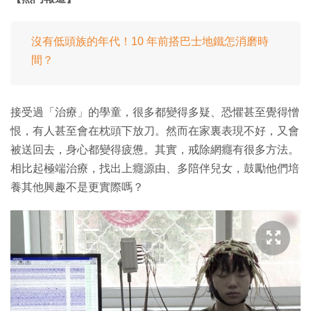
沒有低頭族的年代！10 年前搭巴士地鐵怎消磨時
間？
接受過「治療」的學童，很多都變得多疑、恐懼甚至覺得憎
恨，有人甚至會在枕頭下放刀。然而在家裏表現不好，又會
被送回去，身心都變得疲憊。其實，戒除網癮有很多方法。
相比起極端治療，找出上癮源由、多陪伴兒女，鼓勵他們培
養其他興趣不是更實際嗎？