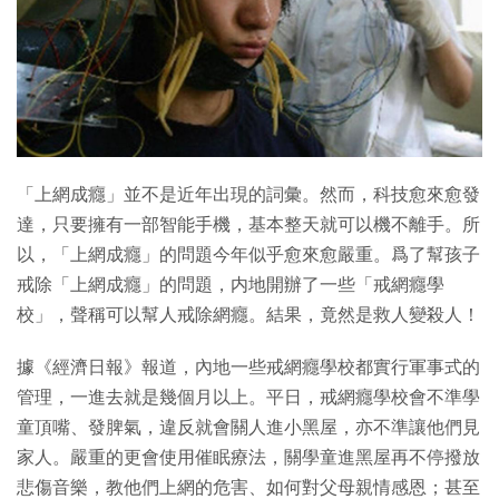
特集
「上網成癮」並不是近年出現的詞彙。然而，科技愈來愈發
達，只要擁有一部智能手機，基本整天就可以機不離手。所
以，「上網成癮」的問題今年似乎愈來愈嚴重。爲了幫孩子
戒除「上網成癮」的問題，内地開辦了一些「戒網癮學
校」，聲稱可以幫人戒除網癮。結果，竟然是救人變殺人！
據《經濟日報》報道，內地一些戒網癮學校都實行軍事式的
管理，一進去就是幾個月以上。平日，戒網癮學校會不準學
童頂嘴、發脾氣，違反就會關人進小黑屋，亦不準讓他們見
家人。嚴重的更會使用催眠療法，關學童進黑屋再不停撥放
悲傷音樂，教他們上網的危害、如何對父母親情感恩；甚至