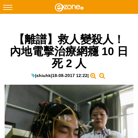
搜尋
【離譜】救人變殺人！
Facebook
Instagram
內地電擊治療網癮 10 日
科技焦點
死 2 人
網絡生活
遊戲動漫
|
shiuhk
|
18-08-2017 12:22
|
教學評測
EduTech
IT Times
生成式AI與雲端應用
Enterprise Digital Transformation