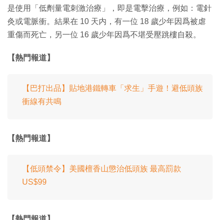
是使用「低劑量電刺激治療」，即是電擊治療，例如：電針
灸或電脈衝。結果在 10 天内，有一位 18 歲少年因爲被虐
重傷而死亡，另一位 16 歲少年因爲不堪受壓跳樓自殺。
【熱門報道】
【巴打出品】貼地港鐵轉車「求生」手遊！避低頭族
衝線有共鳴
【熱門報道】
【低頭禁令】美國檀香山懲治低頭族 最高罰款
US$99
【熱門報道】