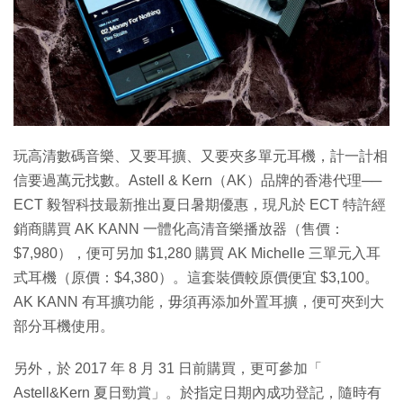
玩高清數碼音樂、又要耳擴、又要夾多單元耳機，計一計相
信要過萬元找數。Astell & Kern（AK）品牌的香港代理──
ECT 毅智科技最新推出夏日暑期優惠，現凡於 ECT 特許經
銷商購買 AK KANN 一體化高清音樂播放器（售價：
$7,980），便可另加 $1,280 購買 AK Michelle 三單元入耳
式耳機（原價：$4,380）。這套裝價較原價便宜 $3,100。
AK KANN 有耳擴功能，毋須再添加外置耳擴，便可夾到大
部分耳機使用。
另外，於 2017 年 8 月 31 日前購買，更可參加「
Astell&Kern 夏日勁賞」。於指定日期內成功登記，隨時有