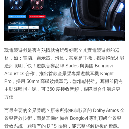
特集
玩電競遊戲是否有熱情就會玩得好呢？其實電競遊戲的器
材，如：電腦、顯示器、滑鼠，甚至是耳機，都要絕配才能
造到眼明手快！遊戲音響品牌 Sades 與美國 Bongiovi
Acoustics 合作，推出首款全景聲專業遊戲耳機 Knight
Pro，採用 50mm 高磁釹鐵單元，臨場感特強。耳機並附有
主動降噪指向咪，可 360 度接收音頻，跟隊員合作溝通更
方便。
而最主要的全景聲呢？原來所指並非影音的 Dolby Atmos 全
景聲音效技術，而是耳機內備有 Bongiovi 專利頂級全景聲
音效系統，藉獨有的 DPS 技術，能完整將解碼後的遊戲、