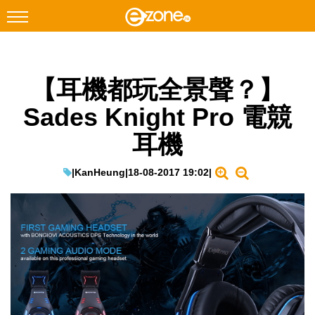
搜尋
【耳機都玩全景聲？】
Facebook
Instagram
Sades Knight Pro 電競
科技焦點
耳機
網絡生活
遊戲動漫
|
KanHeung
|
18-08-2017 19:02
|
教學評測
EduTech
IT Times
生成式AI與雲端應用
Enterprise Digital Transformation