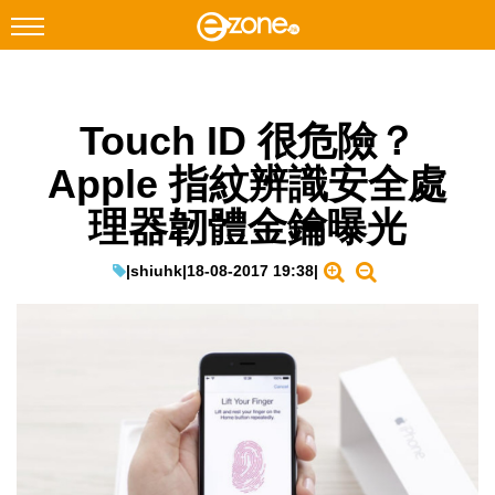
搜尋
Touch ID 很危險？
Facebook
Instagram
Apple 指紋辨識安全處
科技焦點
理器韌體金鑰曝光
網絡生活
遊戲動漫
|
shiuhk
|
18-08-2017 19:38
|
教學評測
EduTech
IT Times
生成式AI與雲端應用
Enterprise Digital Transformation