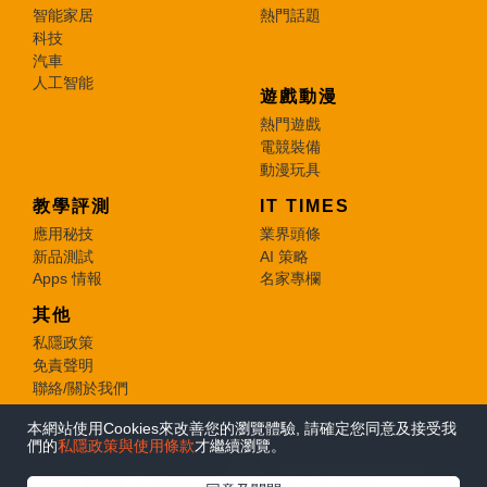
智能家居
熱門話題
科技
汽車
人工智能
遊戲動漫
熱門遊戲
電競裝備
動漫玩具
教學評測
IT TIMES
應用秘技
業界頭條
新品測試
AI 策略
Apps 情報
名家專欄
其他
私隱政策
免責聲明
聯絡/關於我們
本網站使用Cookies來改善您的瀏覽體驗, 請確定您同意及接受我
© 2026 e-zone. All Rights Reserved.
們的
私隱政策與使用條款
才繼續瀏覽。
在Google