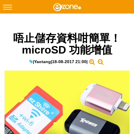
搜尋
唔止儲存資料咁簡單！
Facebook
Instagram
microSD 功能增值
科技焦點
網絡生活
|
Yaotang
|
18-08-2017 21:00
|
遊戲動漫
教學評測
EduTech
IT Times
生成式AI與雲端應用
Enterprise Digital Transformation