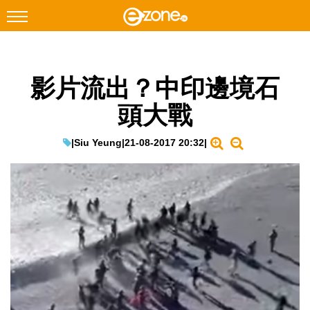
搜尋
影片流出？中印邊境石
Facebook
Instagram
頭大戰
科技焦點
網絡生活
|
Siu Yeung
|
21-08-2017 20:32
|
遊戲動漫
教學評測
EduTech
IT Times
生成式AI與雲端應用
Enterprise Digital Transformation