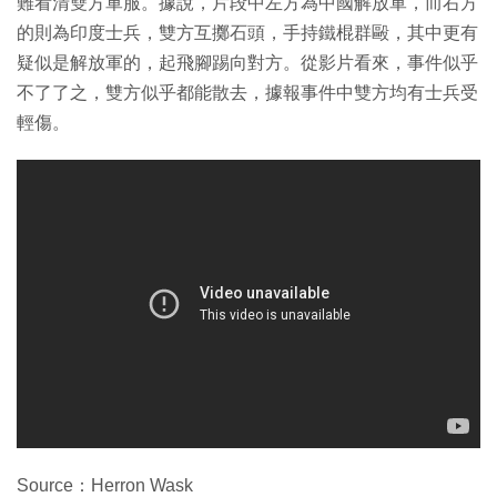
難看清雙方軍服。據說，片段中左方為中國解放軍，而右方
的則為印度士兵，雙方互擲石頭，手持鐵棍群毆，其中更有
疑似是解放軍的，起飛腳踢向對方。從影片看來，事件似乎
不了了之，雙方似乎都能散去，據報事件中雙方均有士兵受
輕傷。
Source：Herron Wask