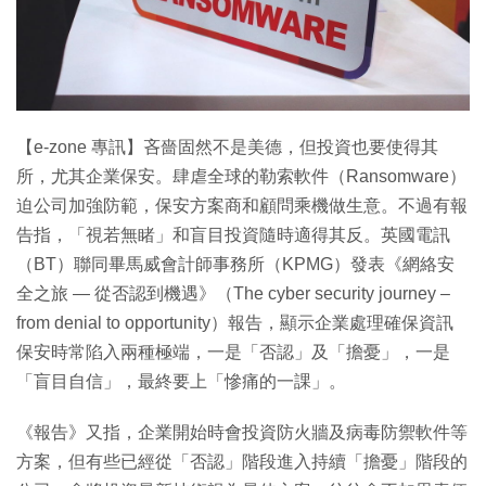
特集
【e-zone 專訊】吝嗇固然不是美德，但投資也要使得其
所，尤其企業保安。肆虐全球的勒索軟件（Ransomware）
迫公司加強防範，保安方案商和顧問乘機做生意。不過有報
告指，「視若無睹」和盲目投資隨時適得其反。英國電訊
（BT）聯同畢馬威會計師事務所（KPMG）發表《網絡安
全之旅 — 從否認到機遇》（The cyber security journey –
from denial to opportunity）報告，顯示企業處理確保資訊
保安時常陷入兩種極端，一是「否認」及「擔憂」，一是
「盲目自信」，最終要上「慘痛的一課」。
《報告》又指，企業開始時會投資防火牆及病毒防禦軟件等
方案，但有些已經從「否認」階段進入持續「擔憂」階段的