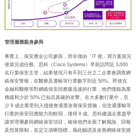
管理層應親身參與
事實上，保安應全公司參與，而非僅由「IT 佬」買方案裝完
便當完成任務。思科（Cisco Systems）早前訪問近 3,000
名行業保安主管，結果發現只有不到三分之二企業會調查網
絡保安警報，在醫療及運輸等行業數字則近 50%。即使在
金融和醫療等對網絡保安回應最迅速的行業，他們僅能為業
務緩和少於 50% 已知且真確的攻擊。在大多數行業中，至
少 9 成企業受到入侵後會適度改善保安措施，但交通運輸等
行業的保安回應能力則較弱，僅得 8 成。思科建議企業盡早
讓管理層參與網絡保安項目，確保他們全面了解風險、回報
及預算限制，並定立清晰指標，藉此驗證及改善網絡保安措