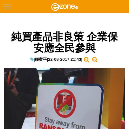
搜尋
純買產品非良策 企業保
Facebook
Instagram
安應全民參與
科技焦點
網絡生活
|
鍾案平
|
22-08-2017 21:43
|
遊戲動漫
教學評測
EduTech
IT Times
生成式AI與雲端應用
Enterprise Digital Transformation