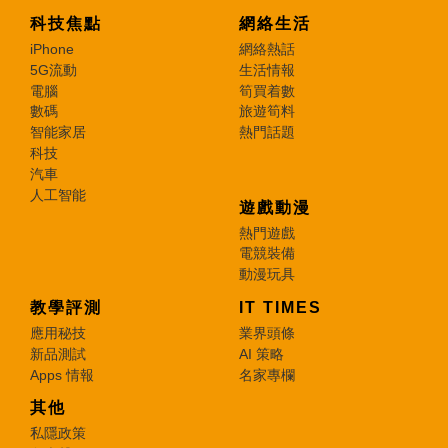
科技焦點
網絡生活
iPhone
網絡熱話
5G流動
生活情報
電腦
筍買着數
數碼
旅遊筍料
智能家居
熱門話題
科技
汽車
人工智能
遊戲動漫
熱門遊戲
電競裝備
動漫玩具
教學評測
IT TIMES
應用秘技
業界頭條
新品測試
AI 策略
Apps 情報
名家專欄
其他
私隱政策