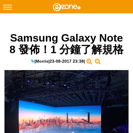
搜尋
Samsung Galaxy Note
Facebook
Instagram
8 發佈！1 分鐘了解規格
科技焦點
網絡生活
|
Morris
|
23-08-2017 23:38
|
遊戲動漫
教學評測
EduTech
IT Times
生成式AI與雲端應用
Enterprise Digital Transformation