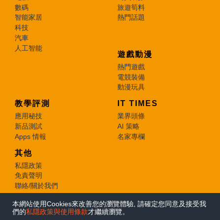
數碼
旅遊筍料
智能家居
熱門話題
科技
汽車
人工智能
遊戲動漫
熱門遊戲
電競裝備
動漫玩具
教學評測
IT TIMES
應用秘技
業界頭條
新品測試
AI 策略
Apps 情報
名家專欄
其他
私隱政策
免責聲明
聯絡/關於我們
本網站使用Cookies來改善您的瀏覽體驗, 請確定您同意及接受我
© 2026 e-zone. All Rights Reserved.
們的
私隱政策與使用條款
才繼續瀏覽。