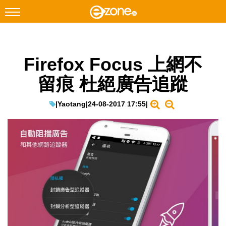
搜尋
Firefox Focus 上網不
Facebook
Instagram
留痕 杜絕廣告追蹤
科技焦點
網絡生活
|
Yaotang
|
24-08-2017 17:55
|
遊戲動漫
教學評測
EduTech
IT Times
生成式AI與雲端應用
Enterprise Digital Transformation