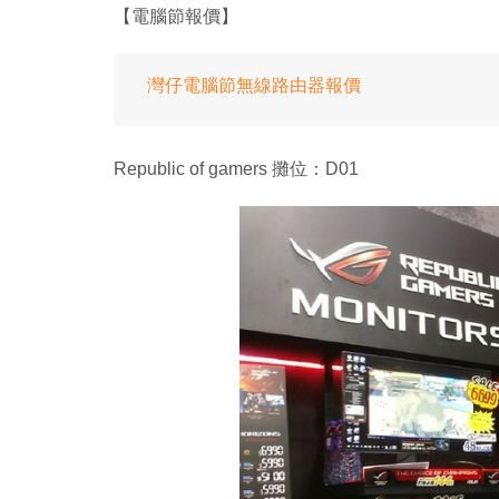
【電腦節報價】
灣仔電腦節無線路由器報價
Republic of gamers 攤位：D01