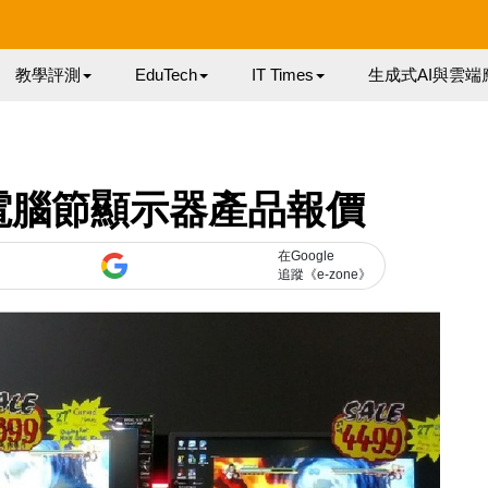
教學評測
EduTech
IT Times
生成式AI與雲端
電腦節顯示器產品報價
在Google
追蹤《e-zone》