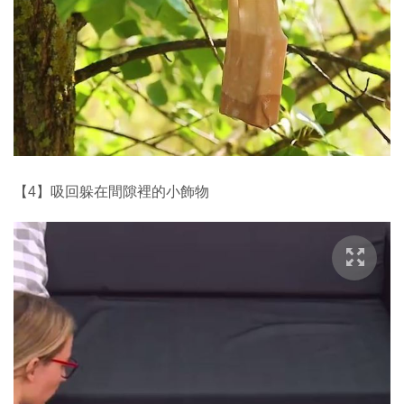
【4】吸回躲在間隙裡的小飾物