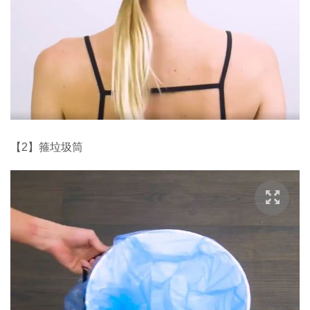
【2】箍垃圾筒