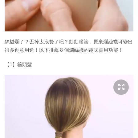
特集
絲襪爛了？丟掉太浪費了吧？動動腦筋，原來爛絲襪可變出
很多創意用途！以下推薦 8 個爛絲襪的趣味實用功能！
【1】箍頭髮