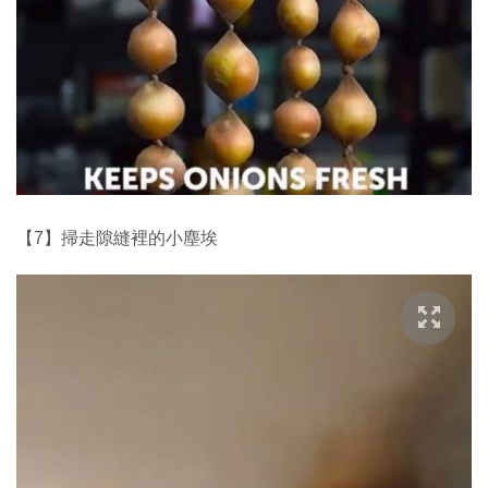
【7】掃走隙縫裡的小塵埃