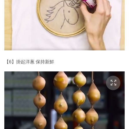
【6】掛起洋蔥 保持新鮮