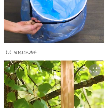
【3】吊起肥皂洗手