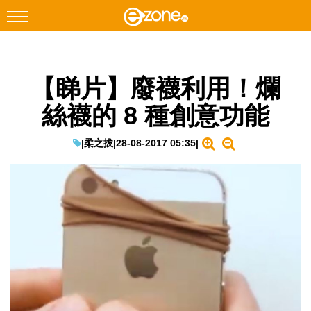
搜尋
【睇片】廢襪利用！爛
Facebook
Instagram
絲襪的 8 種創意功能
科技焦點
網絡生活
|
柔之拔
|
28-08-2017 05:35
|
遊戲動漫
教學評測
EduTech
IT Times
生成式AI與雲端應用
Enterprise Digital Transformation