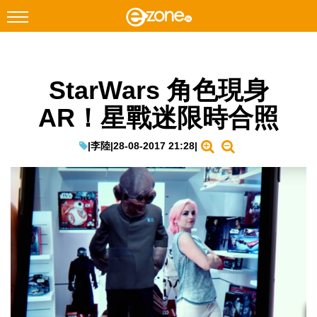
搜尋
StarWars 角色現身
Facebook
Instagram
AR！星戰迷限時合照
科技焦點
網絡生活
|
李陸
|
28-08-2017 21:28
|
遊戲動漫
教學評測
EduTech
IT Times
生成式AI與雲端應用
Enterprise Digital Transformation