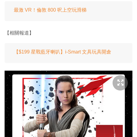
最激 VR！倫敦 800 呎上空玩滑梯
【相關報道】
【$199 星戰藍牙喇叭】i-Smart 文具玩具開倉