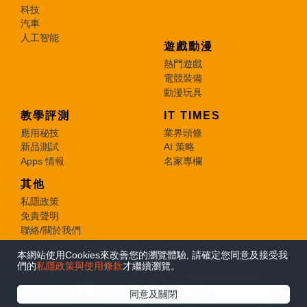
科技
汽車
人工智能
遊戲動漫
熱門遊戲
電競裝備
動漫玩具
教學評測
IT TIMES
應用秘技
業界頭條
新品測試
AI 策略
Apps 情報
名家專欄
其他
私隱政策
免責聲明
聯絡/關於我們
本網站使用Cookies來改善您的瀏覽體驗, 請確定您同意及接受我
© 2026 e-zone. All Rights Reserved.
們的
私隱政策與使用條款
才繼續瀏覽。
在Google
同意及關閉
追蹤《e-zone》