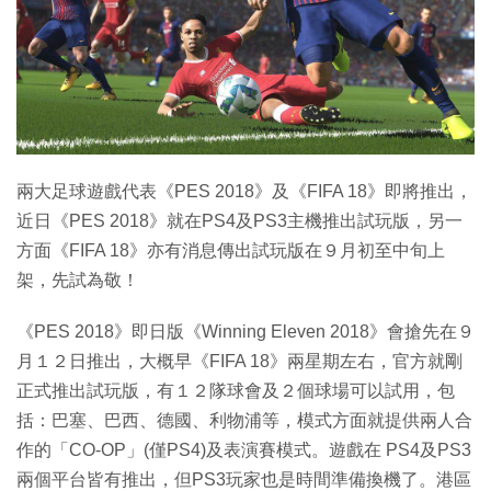
特集
兩大足球遊戲代表《PES 2018》及《FIFA 18》即將推出，
近日《PES 2018》就在PS4及PS3主機推出試玩版，另一
方面《FIFA 18》亦有消息傳出試玩版在９月初至中旬上
架，先試為敬！
《PES 2018》即日版《Winning Eleven 2018》會搶先在９
月１２日推出，大概早《FIFA 18》兩星期左右，官方就剛
正式推出試玩版，有１２隊球會及２個球場可以試用，包
括：巴塞、巴西、德國、利物浦等，模式方面就提供兩人合
作的「CO-OP」(僅PS4)及表演賽模式。遊戲在 PS4及PS3
兩個平台皆有推出，但PS3玩家也是時間準備換機了。港區