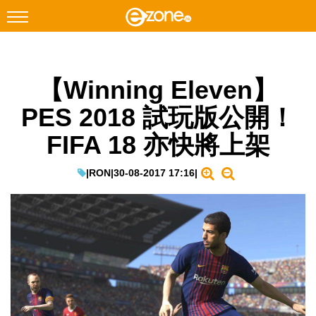
搜尋
【Winning Eleven】
Facebook
Instagram
PES 2018 試玩版公開！
科技焦點
FIFA 18 亦快將上架
網絡生活
遊戲動漫
|
RON
|
30-08-2017 17:16
|
教學評測
EduTech
IT Times
生成式AI與雲端應用
Enterprise Digital Transformation