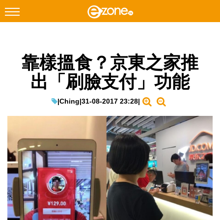
搜尋
靠樣搵食？京東之家推
Facebook
Instagram
出「刷臉支付」功能
科技焦點
網絡生活
|
Ching
|
31-08-2017 23:28
|
遊戲動漫
教學評測
EduTech
IT Times
生成式AI與雲端應用
Enterprise Digital Transformation