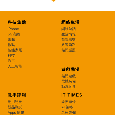
科技焦點
網絡生活
iPhone
網絡熱話
5G流動
生活情報
電腦
筍買着數
數碼
旅遊筍料
智能家居
熱門話題
科技
汽車
人工智能
遊戲動漫
熱門遊戲
電競裝備
動漫玩具
教學評測
IT TIMES
應用秘技
業界頭條
新品測試
AI 策略
Apps 情報
名家專欄