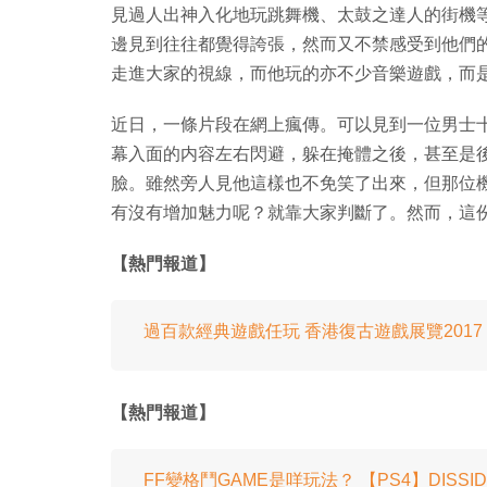
見過人出神入化地玩跳舞機、太鼓之達人的街機
邊見到往往都覺得誇張，然而又不禁感受到他們
走進大家的視線，而他玩的亦不少音樂遊戲，而
近日，一條片段在網上瘋傳。可以見到一位男士
幕入面的内容左右閃避，躲在掩體之後，甚至是
臉。雖然旁人見他這樣也不免笑了出來，但那位
有沒有增加魅力呢？就靠大家判斷了。然而，這
【熱門報道】
過百款經典遊戲任玩 香港復古遊戲展覽2017
【熱門報道】
FF變格鬥GAME是咩玩法？ 【PS4】DISSIDIA 