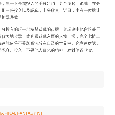
等，無一不是超投入的手舞足蹈，甚至跳起、跪地，在旁
的那一份投入以及認真，十分欣賞。近日，由有一位機迷
是槍擊遊戲！
十分投入的玩一部槍擊遊戲的街機，遊玩途中他會跟著屏
後背著地攻擊，簡直跟遊戲入面的人物一樣，完全七情上
機迷就依舊不受影響沉醉在自己的世界中。究竟這麽認真
份認真、投入，不畏他人目光的精神，絕對值得欣賞。
FINAL FANTASY NT