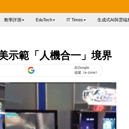
教學評測
EduTech
IT Times
生成式AI與雲端
美示範「人機合一」境界
在Google
追蹤《e-zone》