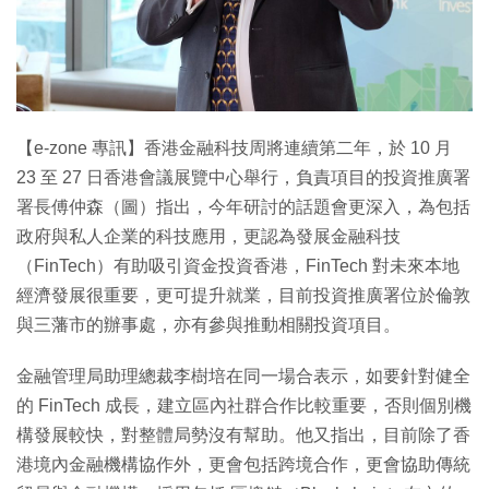
特集
【e-zone 專訊】香港金融科技周將連續第二年，於 10 月
23 至 27 日香港會議展覽中心舉行，負責項目的投資推廣署
署長傅仲森（圖）指出，今年研討的話題會更深入，為包括
政府與私人企業的科技應用，更認為發展金融科技
（FinTech）有助吸引資金投資香港，FinTech 對未來本地
經濟發展很重要，更可提升就業，目前投資推廣署位於倫敦
與三藩市的辦事處，亦有參與推動相關投資項目。
金融管理局助理總裁李樹培在同一場合表示，如要針對健全
的 FinTech 成長，建立區內社群合作比較重要，否則個別機
構發展較快，對整體局勢沒有幫助。他又指出，目前除了香
港境內金融機構協作外，更會包括跨境合作，更會協助傳統