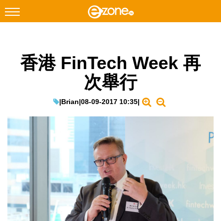
搜尋
香港 FinTech Week 再
Facebook
Instagram
次舉行
科技焦點
網絡生活
|
Brian
|
08-09-2017 10:35
|
遊戲動漫
教學評測
EduTech
IT Times
生成式AI與雲端應用
Enterprise Digital Transformation