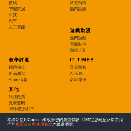
數碼
旅遊筍料
智能家居
熱門話題
科技
汽車
人工智能
遊戲動漫
熱門遊戲
電競裝備
動漫玩具
教學評測
IT TIMES
應用秘技
業界頭條
新品測試
AI 策略
Apps 情報
名家專欄
其他
私隱政策
免責聲明
聯絡/關於我們
本網站使用Cookies來改善您的瀏覽體驗, 請確定您同意及接受我
© 2026 e-zone. All Rights Reserved.
們的
私隱政策與使用條款
才繼續瀏覽。