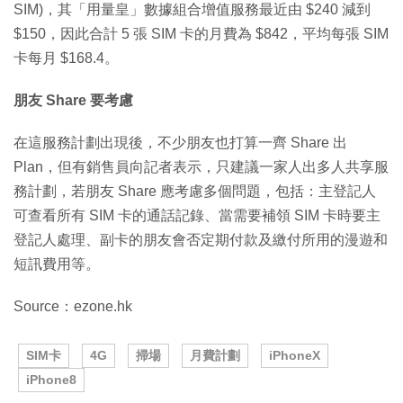
SIM)，其「用量皇」數據組合增值服務最近由 $240 減到
$150，因此合計 5 張 SIM 卡的月費為 $842，平均每張 SIM
卡每月 $168.4。
朋友 Share 要考慮
在這服務計劃出現後，不少朋友也打算一齊 Share 出
Plan，但有銷售員向記者表示，只建議一家人出多人共享服
務計劃，若朋友 Share 應考慮多個問題，包括：主登記人
可查看所有 SIM 卡的通話記錄、當需要補領 SIM 卡時要主
登記人處理、副卡的朋友會否定期付款及繳付所用的漫遊和
短訊費用等。
Source：ezone.hk
SIM卡
4G
掃場
月費計劃
iPhoneX
iPhone8