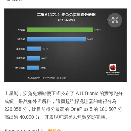
上星期，安兔兔網站便正式公布了 A11 Bionic 的實際跑分
成績，果然如外界所料，這顆超強悍處理器的總得分為
226,058 分，比目前得分最高的 OnePlus 5 的 181,507 分
高出逾 40,000 分，其表現可謂是以無敵姿態完勝。
Source︰ezone.hk、
安兔兔