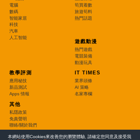
電腦
筍買着數
數碼
旅遊筍料
智能家居
熱門話題
科技
汽車
人工智能
遊戲動漫
熱門遊戲
電競裝備
動漫玩具
教學評測
IT TIMES
應用秘技
業界頭條
新品測試
AI 策略
Apps 情報
名家專欄
其他
私隱政策
免責聲明
聯絡/關於我們
本網站使用Cookies來改善您的瀏覽體驗, 請確定您同意及接受我
© 2026 e-zone. All Rights Reserved.