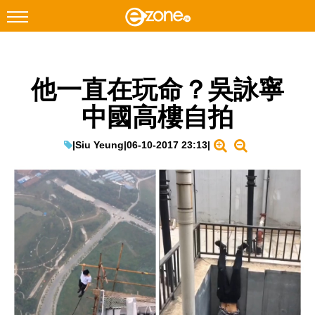
搜尋
他一直在玩命？吳詠寧
Facebook
Instagram
中國高樓自拍
科技焦點
網絡生活
|
Siu Yeung
|
06-10-2017 23:13
|
遊戲動漫
教學評測
EduTech
IT Times
生成式AI與雲端應用
Enterprise Digital Transformation