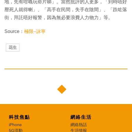
地，先有咁嘅玩命片睇」。當然批評的人更多，「到時唔好
壓死人就得喇」、「高手在民間，失手在陰間」、「跌咗落
街，拜託唔好報警，因為無必要浪費人力物力」等。
Source：
極限–詠寧
花生
科技焦點
網絡生活
iPhone
網絡熱話
5G流動
生活情報