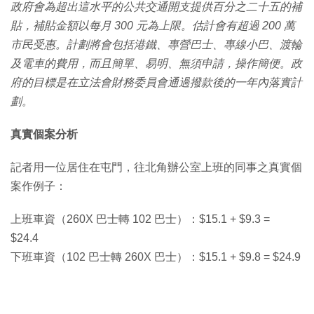
政府會為超出這水平的公共交通開支提供百分之二十五的補
貼，補貼金額以每月 300 元為上限。估計會有超過 200 萬
市民受惠。計劃將會包括港鐵、專營巴士、專線小巴、渡輪
及電車的費用，而且簡單、易明、無須申請，操作簡便。政
府的目標是在立法會財務委員會通過撥款後的一年內落實計
劃。
真實個案分析
記者用一位居住在屯門，往北角辦公室上班的同事之真實個
案作例子：
上班車資（260X 巴士轉 102 巴士）：$15.1 + $9.3 =
$24.4
下班車資（102 巴士轉 260X 巴士）：$15.1 + $9.8 = $24.9