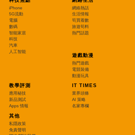
科技焦點
網絡生活
iPhone
網絡熱話
5G流動
生活情報
電腦
筍買着數
數碼
旅遊筍料
智能家居
熱門話題
科技
汽車
人工智能
遊戲動漫
熱門遊戲
電競裝備
動漫玩具
教學評測
IT TIMES
應用秘技
業界頭條
新品測試
AI 策略
Apps 情報
名家專欄
其他
私隱政策
免責聲明