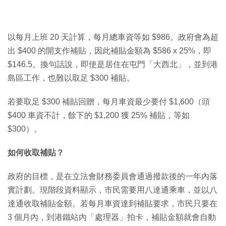
以每月上班 20 天計算，每月總車資等如 $986。政府會為超
出 $400 的開支作補貼，因此補貼金額為 $586 x 25%，即
$146.5。換句話說，即使是居住在屯門「大西北」，並到港
島區工作，也難以取足 $300 補貼。
若要取足 $300 補貼回贈，每月車資最少要付 $1,600（頭
$400 車資不計，餘下的 $1,200 獲 25% 補貼，等如
$300）。
如何收取補貼？
政府的目標，是在立法會財務委員會通過撥款後的一年內落
實計劃。現階段資料顯示，市民需要用八達通乘車，並以八
達通收取補貼金額。若每月車資達到補貼要求，市民只要在
3 個月內，到港鐵站內「處理器」拍卡，補貼金額就會自動