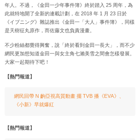
年人。不過，《金田一少年事件簿》終於踏入 25 周年，為
此就特地開了全新的連載計劃，在 2018 年 1 月 23 日於
《イブニング》雜誌推出《金田一「大人」事件簿》，同樣
是天樹征丸原作，而佐藤文也負責漫畫。
不少粉絲都覺得興奮，說「終於看到金田一長大」，而不少
網民更加想知道金田一與女主角七瀨美雪之間會怎樣發展。
大家一起期待下吧！
【熱門報道】
網民回帶 N 齣亞視高質動畫 擺 TVB 播《EVA》、
《小新》早就爆紅
【熱門報道】