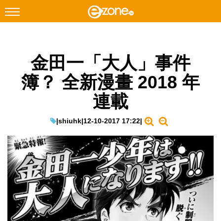
搜尋
金田一「大人」事件
Facebook
Instagram
簿？ 全新漫畫 2018 年
科技焦點
連載
網絡生活
遊戲動漫
|
shiuhk
|
12-10-2017 17:22
|
教學評測
EduTech
IT Times
生成式AI與雲端應用
Enterprise Digital Transformation