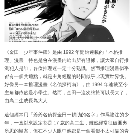
特集
《金田一少年事件簿》是由 1992 年開始連載的「本格推
理」漫畫，特色是會在漫畫内給出所有證據，讓大家自行推
測犯人是誰，各位推理迷一定十分熟識。然而推理漫畫似乎
都有一個共通點，就是主角經歷的時間似乎比現實世界慢。
好像另一本推理漫畫《名偵探柯南》，由 1994 年連載至今
主角都依然是小學生。然而，金田一這次終於可以長大了，
由高二生成長為大人！
這個經常用「爺爺名偵探金田一耕助的名字」作爲賭注的少
年，一直以來設定都是 17 歲的高二生，雖然經常征破匪夷
所思的疑案，但在不少人眼中他都是一個看似不太可靠的青