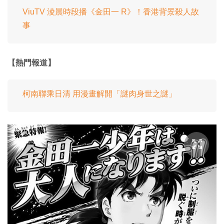
ViuTV 淩晨時段播《金田一 R》！香港背景殺人故
事
【熱門報道】
柯南聯乘日清 用漫畫解開「謎肉身世之謎」