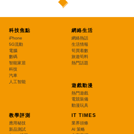
科技焦點
網絡生活
iPhone
網絡熱話
5G流動
生活情報
電腦
筍買着數
數碼
旅遊筍料
智能家居
熱門話題
科技
汽車
人工智能
遊戲動漫
熱門遊戲
電競裝備
動漫玩具
教學評測
IT TIMES
應用秘技
業界頭條
新品測試
AI 策略