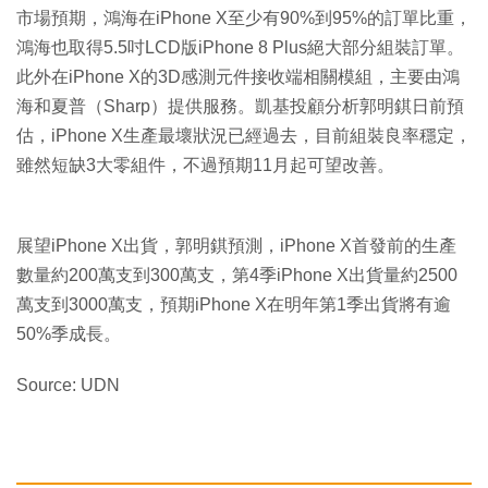
市場預期，鴻海在iPhone X至少有90%到95%的訂單比重，
鴻海也取得5.5吋LCD版iPhone 8 Plus絕大部分組裝訂單。
此外在iPhone X的3D感測元件接收端相關模組，主要由鴻
海和夏普（Sharp）提供服務。凱基投顧分析郭明錤日前預
估，iPhone X生產最壞狀況已經過去，目前組裝良率穩定，
雖然短缺3大零組件，不過預期11月起可望改善。
展望iPhone X出貨，郭明錤預測，iPhone X首發前的生產
數量約200萬支到300萬支，第4季iPhone X出貨量約2500
萬支到3000萬支，預期iPhone X在明年第1季出貨將有逾
50%季成長。
Source: UDN