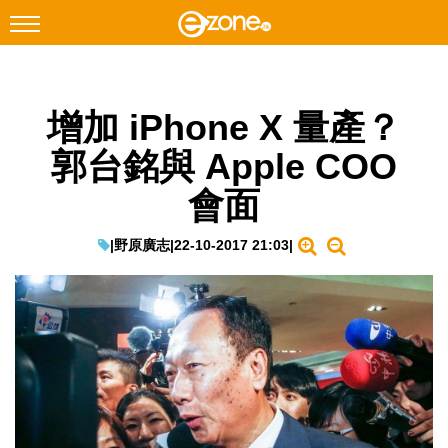
搜尋
增加 iPhone X 量產？
Facebook
Instagram
郭台銘與 Apple COO
科技焦點
會面
網絡生活
遊戲動漫
|
野原廣志
|
22-10-2017 21:03
|
教學評測
EduTech
IT Times
生成式AI與雲端應用
Enterprise Digital Transformation