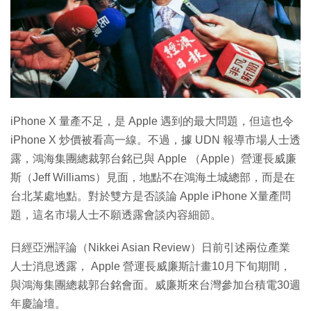
特集
iPhone X 量產不足，是 Apple 遇到的最大問題，但這也令
iPhone X 炒價被看高一線。不過，據 UDN 報導市場人士透
露，鴻海集團總裁郭台銘已與 Apple （Apple）營運長威廉
斯（Jeff Williams）見面，地點不在鴻海土城總部，而是在
台北某處地點。對於雙方是否談論 Apple iPhone X量產問
題，這名市場人士不願透露會談內容細節。
日經亞洲評論（Nikkei Asian Review）日前引述兩位產業
人士消息透露， Apple 營運長威廉斯計畫10月下旬期間，
與鴻海集團總裁郭台銘會面。威廉斯來台灣參加台積電30週
年慶論壇。