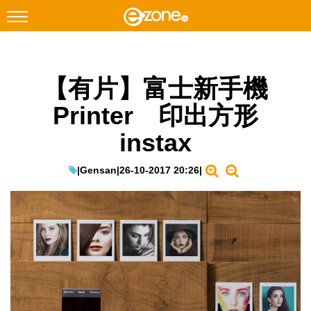
搜尋
【有片】富士新手機
Facebook
Instagram
Printer 印出方形
科技焦點
instax
網絡生活
遊戲動漫
|
Gensan
|
26-10-2017 20:26
|
教學評測
EduTech
IT Times
生成式AI與雲端應用
Enterprise Digital Transformation