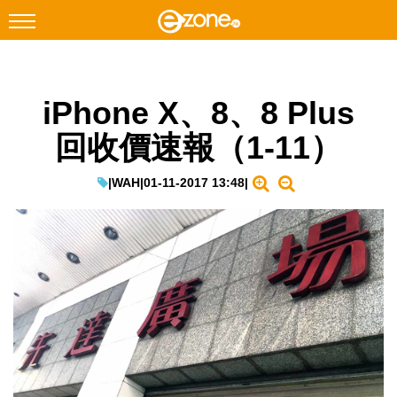
搜尋
iPhone X、8、8 Plus
Facebook
Instagram
回收價速報（1-11）
科技焦點
網絡生活
|
WAH
|
01-11-2017 13:48
|
遊戲動漫
教學評測
EduTech
IT Times
生成式AI與雲端應用
Enterprise Digital Transformation