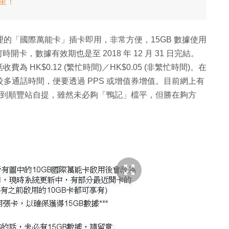
公里！
代理的「國際萬能卡」插卡即用，非常方便，15GB 數據使用
論何時開卡，數據有效期也是至 2018 年 12 月 31 日完結。
為 HK$0.12 (繁忙時間)／HK$0.05 (非繁忙時間)。在
較多通話時間，便要透過 PPS 或增值券增值。目前網上有
，包埋送到順豐站自提，雖然未必夠「鴨記」檔平，但勝在夠方