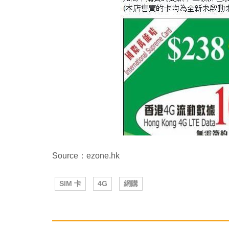
Source：ezone.hk
SIM 卡
4G
網購