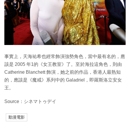
事實上，天海祐希也經常飾演強勢角色，當中最有名的，應
該是 2005 年1的《女王教室》了。至於海拉這角色，則由
Catherine Blanchett 飾演，她之前的作品，香港人最熟知
的，應該是《魔戒》系列中的 Galadriel，即羅斯洛立安女
王。
Source：シネマトゥデイ
動漫電影