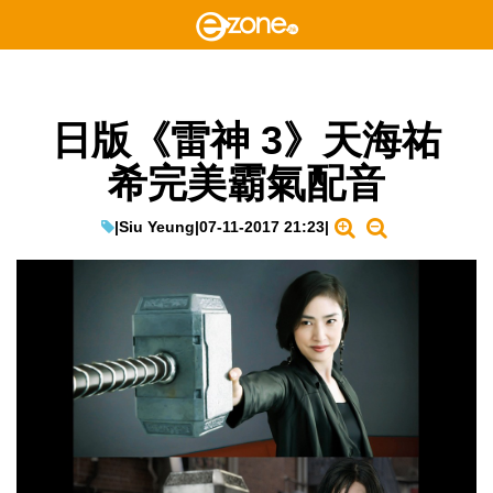
日版《雷神 3》天海祐
希完美霸氣配音
|
Siu Yeung
|
07-11-2017 21:23
|