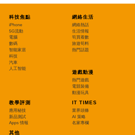
科技焦點
網絡生活
iPhone
網絡熱話
5G流動
生活情報
電腦
筍買着數
數碼
旅遊筍料
智能家居
熱門話題
科技
汽車
人工智能
遊戲動漫
熱門遊戲
電競裝備
動漫玩具
教學評測
IT TIMES
應用秘技
業界頭條
新品測試
AI 策略
Apps 情報
名家專欄
其他