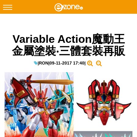
搜尋
Variable Action魔動王
Facebook
Instagram
金屬塗裝‧三體套裝再販
科技焦點
網絡生活
|
RON
|
09-11-2017 17:40
|
遊戲動漫
教學評測
EduTech
IT Times
生成式AI與雲端應用
Enterprise Digital Transformation