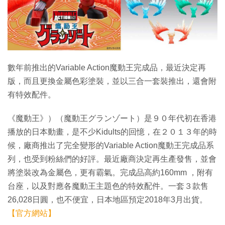
特集
數年前推出的Variable Action魔動王完成品，最近決定再
版，而且更換金屬色彩塗裝，並以三合一套裝推出，還會附
有特效配件。
《魔動王》）（魔動王グランゾート）是９０年代初在香港
播放的日本動畫，是不少Kidults的回憶，在２０１３年的時
候，廠商推出了完全變形的Variable Action魔動王完成品系
列，也受到粉絲們的好評。最近廠商決定再生產發售，並會
將塗裝改為金屬色，更有霸氣。完成品高約160mm ，附有
台座，以及對應各魔動王主題色的特效配件。一套３款售
26,028日圓，也不便宜，日本地區預定2018年3月出貨。
【官方網站】