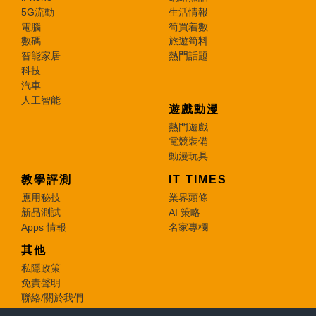
5G流動
生活情報
電腦
筍買着數
數碼
旅遊筍料
智能家居
熱門話題
科技
汽車
人工智能
遊戲動漫
熱門遊戲
電競裝備
動漫玩具
教學評測
IT TIMES
應用秘技
業界頭條
新品測試
AI 策略
Apps 情報
名家專欄
其他
私隱政策
免責聲明
聯絡/關於我們