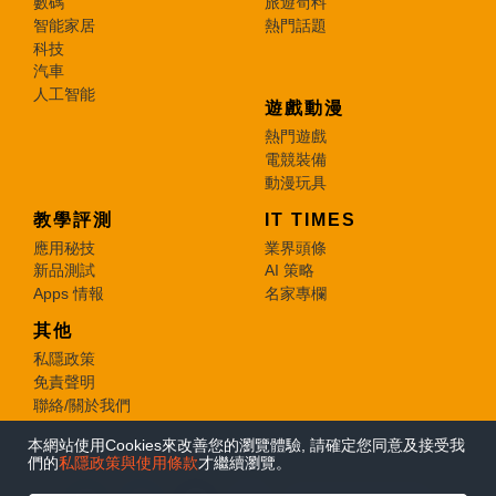
數碼
旅遊筍料
智能家居
熱門話題
科技
汽車
人工智能
遊戲動漫
熱門遊戲
電競裝備
動漫玩具
教學評測
IT TIMES
應用秘技
業界頭條
新品測試
AI 策略
Apps 情報
名家專欄
其他
私隱政策
免責聲明
聯絡/關於我們
本網站使用Cookies來改善您的瀏覽體驗, 請確定您同意及接受我
© 2026 e-zone. All Rights Reserved.
們的
私隱政策與使用條款
才繼續瀏覽。