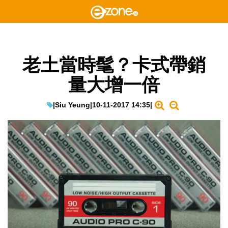
老土當時髦？卡式帶銷
量大增一倍
|
Siu Yeung
|
10-11-2017 14:35
|