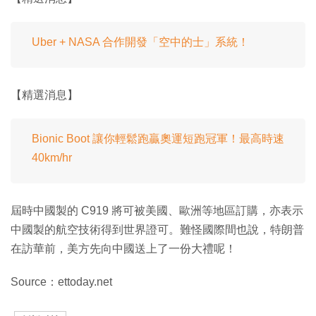
Uber + NASA 合作開發「空中的士」系統！
【精選消息】
Bionic Boot 讓你輕鬆跑贏奧運短跑冠軍！最高時速
40km/hr
屆時中國製的 C919 將可被美國、歐洲等地區訂購，亦表示
中國製的航空技術得到世界證可。難怪國際間也說，特朗普
在訪華前，美方先向中國送上了一份大禮呢！
Source：ettoday.net