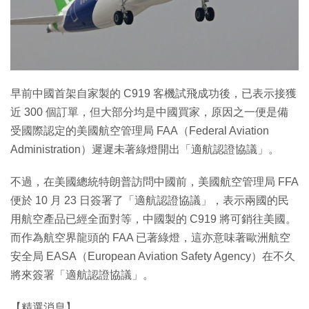
早前中國首架自家製的 C919 客機試飛成功後，已表示接獲
近 300 個訂單，但大部分均是中國買家，原因之一便是備
受國際認定的美國航空管理局 FAA（Federal Aviation
Administration）遲遲未著綠燈開出「適航認證協議」。
不過，在美國總統特朗普訪問中國前，美國航空管理局 FFA
便於 10 月 23 日簽署了「適航認證協議」，表示兩國的民
用航空產品已經全面對等，中國製的 C919 將可銷往美國。
而作為航空界龍頭的 FAA 已著綠燈，這亦意味著歐洲航空
安全局 EASA（European Aviation Safety Agency）在不久
將來簽署「適航認證協議」。
【精選消息】