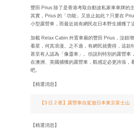
豐田 Prius 除了是香港考取自動波私家車車
其實，Prius 的「功能」又豈止如此？只要在 Priu
小型露營車，而最近就有網民在日本野生捕獲了這款特別的豐
加載 Relax Cabin 外置車廂的豐田 Pri
看星，何其浪漫。之不過，有網民就覺得，這款特別的豐田
甚至有人認為「像靈車」。但說到特別的露營車，有網友認
在澳洲、英國捕獲的露營車，觀感定必更誇張，
吧。
【精選消息】
【3 日 2 夜】露營車自駕遊日本東京富士山
【精選消息】