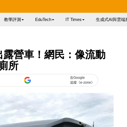
教學評測
EduTech
IT Times
生成式AI與雲端
 變出露營車！網民：像流動
廁所
在Google
追蹤《e-zone》