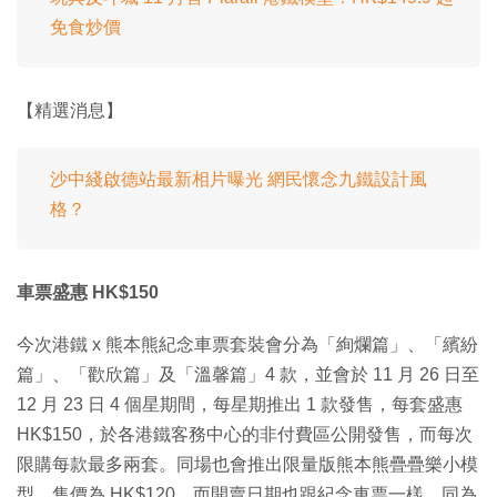
免食炒價
【精選消息】
沙中綫啟德站最新相片曝光 網民懷念九鐵設計風
格？
車票盛惠 HK$150
今次港鐵 x 熊本熊紀念車票套裝會分為「絢爛篇」、「繽紛
篇」、「歡欣篇」及「溫馨篇」4 款，並會於 11 月 26 日至
12 月 23 日 4 個星期間，每星期推出 1 款發售，每套盛惠
HK$150，於各港鐵客務中心的非付費區公開發售，而每次
限購每款最多兩套。同場也會推出限量版熊本熊疊疊樂小模
型，售價為 HK$120，而開賣日期也跟紀念車票一樣，同為