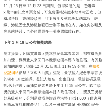
11 月 26 日至 12 月 23 日期間。值得留意的是，憑港鐵
x 熊本熊紀念車票套裝，可免費乘搭港鐵本地車程乙次，但
機場快線、東鐵綫頭等、往返羅湖及落馬洲站的車程、輕
鐵、港鐵巴士及港鐵接駁巴士則不包括在內。如在尖沙咀及
尖東站轉綫，也必須購買多一張車票繼續行程。
下年 1 月 18 日公布抽獎結果
剛才提提，凡購買港鐵 x 熊本熊紀念車票套裝，都有機會參
加抽獎，贏得雙人來回日本機票連熊本縣 3 晚住宿。有興趣
參加的朋友，須於 12 月 31 日晚上 11 時 59 分前，在
抽獎
登記網站
點擊「立即大抽獎」登記，並須輸入紀念車票背後
的獨有 16 位編碼、登記人姓名、出生日期、電話號碼及電
郵地址作實，而抽獎結果會於下年 1 月 18 日公布。除了頭
獎的雙人來回日本機票連熊本縣 3 晚住宿外，二獎及三獎都
頗為吸引的，分別是縱橫遊旅遊券港幣 HK$1,000（僅適用
於熊本直航相關產品），以及一田超市港幣 HK$500 現金