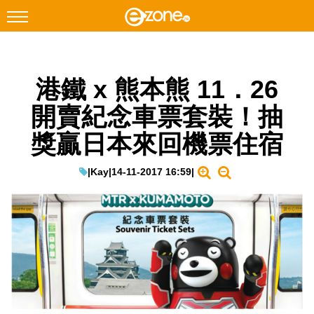
搜尋
港鐵 x 熊本熊 11．26
Facebook
Instagram
開賣紀念車票套裝！抽
科技焦點
獎贏日本來回機票住宿
網絡生活
遊戲動漫
|
Kay
|
14-11-2017 16:59
|
教學評測
EduTech
IT Times
生成式AI與雲端應用
Enterprise Digital Transformation