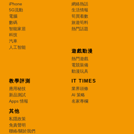
iPhone
網絡熱話
5G流動
生活情報
電腦
筍買着數
數碼
旅遊筍料
智能家居
熱門話題
科技
汽車
人工智能
遊戲動漫
熱門遊戲
電競裝備
動漫玩具
教學評測
IT TIMES
應用秘技
業界頭條
新品測試
AI 策略
Apps 情報
名家專欄
其他
私隱政策
免責聲明
聯絡/關於我們