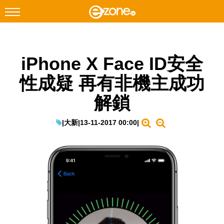
搜尋
iPhone X Face ID安全
Facebook
Instagram
性成疑 再有非機主成功
科技焦點
解鎖
網絡生活
遊戲動漫
|
大新
|
13-11-2017 00:00
|
教學評測
EduTech
IT Times
生成式AI與雲端應用
Enterprise Digital Transformation