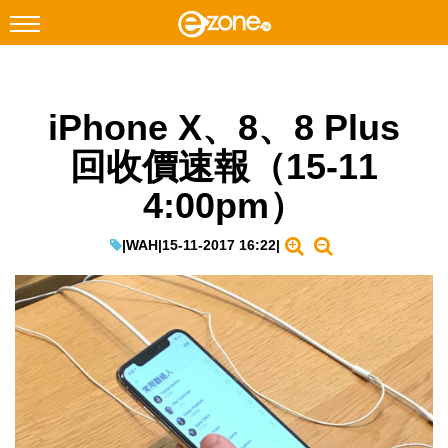
搜尋
iPhone X、8、8 Plus
Facebook
Instagram
回收價速報（15-11
科技焦點
4:00pm）
網絡生活
遊戲動漫
|
WAH
|
15-11-2017 16:22
|
教學評測
EduTech
IT Times
生成式AI與雲端應用
Enterprise Digital Transformation