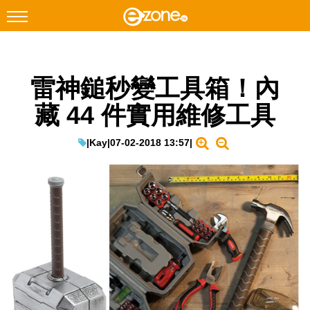
搜尋
雷神鎚秒變工具箱！內
Facebook
Instagram
藏 44 件實用維修工具
科技焦點
網絡生活
|
Kay
|
07-02-2018 13:57
|
遊戲動漫
教學評測
EduTech
IT Times
生成式AI與雲端應用
Enterprise Digital Transformation