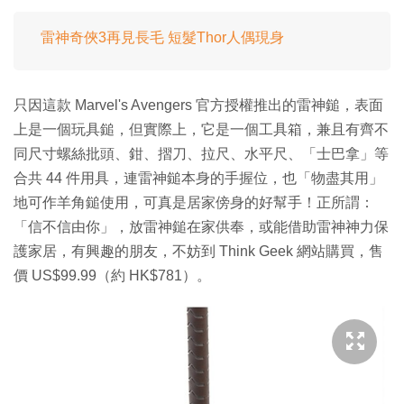
雷神奇俠3再見長毛 短髮Thor人偶現身
只因這款 Marvel's Avengers 官方授權推出的雷神鎚，表面
上是一個玩具鎚，但實際上，它是一個工具箱，兼且有齊不
同尺寸螺絲批頭、鉗、摺刀、拉尺、水平尺、「士巴拿」等
合共 44 件用具，連雷神鎚本身的手握位，也「物盡其用」
地可作羊角鎚使用，可真是居家傍身的好幫手！正所謂：
「信不信由你」，放雷神鎚在家供奉，或能借助雷神神力保
護家居，有興趣的朋友，不妨到 Think Geek 網站購買，售
價 US$99.99（約 HK$781）。