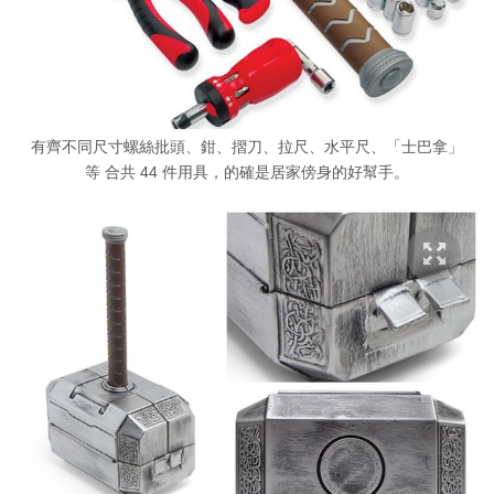
有齊不同尺寸螺絲批頭、鉗、摺刀、拉尺、水平尺、「士巴拿」
等 合共 44 件用具，的確是居家傍身的好幫手。