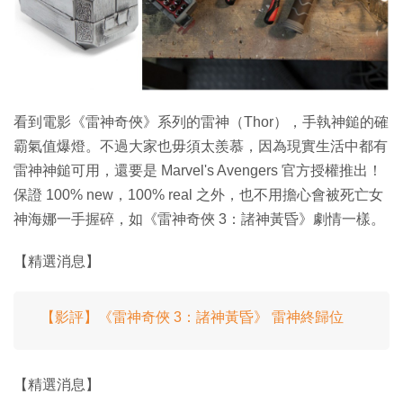
特集
看到電影《雷神奇俠》系列的雷神（Thor），手執神鎚的確
霸氣值爆燈。不過大家也毋須太羨慕，因為現實生活中都有
雷神神鎚可用，還要是 Marvel's Avengers 官方授權推出！
保證 100% new，100% real 之外，也不用擔心會被死亡女
神海娜一手握碎，如《雷神奇俠 3：諸神黃昏》劇情一樣。
【精選消息】
【影評】《雷神奇俠 3：諸神黃昏》 雷神終歸位
【精選消息】