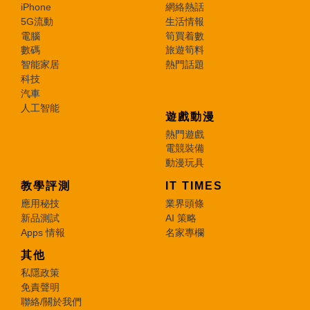
iPhone
網絡熱話
5G流動
生活情報
電腦
筍買着數
數碼
旅遊筍料
智能家居
熱門話題
科技
汽車
人工智能
遊戲動漫
熱門遊戲
電競裝備
動漫玩具
教學評測
IT TIMES
應用秘技
業界頭條
新品測試
AI 策略
Apps 情報
名家專欄
其他
私隱政策
免責聲明
聯絡/關於我們