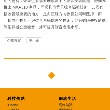
用的趨勢，企業也有需要理順當中的語音安裝問題。舒爾亦
推出 MXA310 產品，同樣具備背景噪音隔離技術。曹國強
指收音最重要的地方，是向正確方向收音並同時關掉，而
「指向性收音」與聲音系統處理的技術，能有效隔去投影機
等常見辦公室噪音，才可提升話音表現水平。
企業方案
中小企
科技焦點
網絡生活
iPhone
網絡熱話
5G流動
生活情報