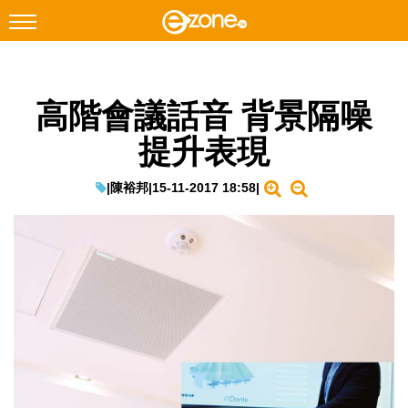
搜尋
高階會議話音 背景隔噪
Facebook
Instagram
提升表現
科技焦點
網絡生活
|
陳裕邦
|
15-11-2017 18:58
|
遊戲動漫
教學評測
EduTech
IT Times
生成式AI與雲端應用
Enterprise Digital Transformation