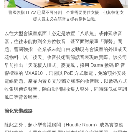
曹國強指 IT-AV 已屬不可分割，企業需要更佳支援，但其技術支
援人員未必在語音支援有足夠知識。
以往大型會議室桌面上必定是放置「八爪魚」或伸延收音
器，往往未能做到全方位收音，甚至面對嚴重「彈聲」問
題。曹國強指，企業或未能自由改動現有會議室的外牆或天
花物料，以「後天」收音技術調節話音表現較實際。該公司
早前推出「天花板入牆式」麥克風，採用 Dante 數碼 IP 音
響標準的 MXA910 ，只需以 PoE 方式取電，免除額外安裝
電線問題。產品內置 8 支設獨立頻率的收音咪，以數碼方式
收集與傳送聲音，除自動開關收集人聲外，同時降低如空調
風口等背景噪音。
簡化安裝線路
除此之外，超小型會議房間（Huddle Room）成為實際應