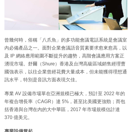
特集
曾幾何時，俗稱「八爪魚」的多功能會議電話系統是會議室
內必備產品之一。面對企業會議語音質素要求愈來愈高，以
及 IP 網絡應用範圍不斷提升的趨勢，高階會議應用方案正
湧現市場。舒爾（Shure）香港及台灣高級區域銷售經理曹
國強表示，以往企業曾經花費大量成本，但未能獲得理想通
訊水平，特別是音訊方面表現欠佳。
專業 AV 設備市場單在亞洲規模已極大，預計至 2022 年的
年複合增長率（CAGR）達 5%，甚至比美國更強勁；而包
括香港與台灣在內的大中華區，2017 年市場規模估計達
370 億美元。
專業設備冒起