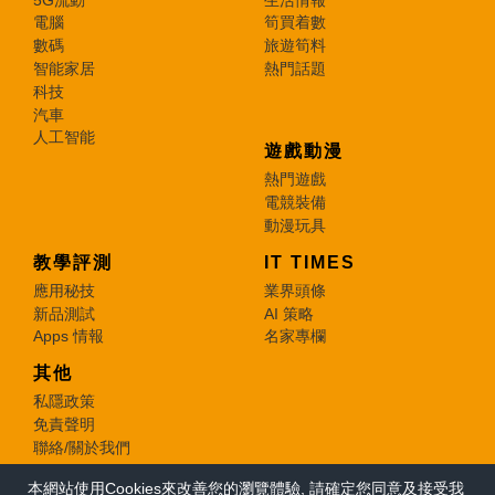
電腦
筍買着數
數碼
旅遊筍料
智能家居
熱門話題
科技
汽車
人工智能
遊戲動漫
熱門遊戲
電競裝備
動漫玩具
教學評測
IT TIMES
應用秘技
業界頭條
新品測試
AI 策略
Apps 情報
名家專欄
其他
私隱政策
免責聲明
聯絡/關於我們
本網站使用Cookies來改善您的瀏覽體驗, 請確定您同意及接受我
© 2026 e-zone. All Rights Reserved.