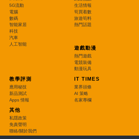
5G流動
生活情報
電腦
筍買着數
數碼
旅遊筍料
智能家居
熱門話題
科技
汽車
人工智能
遊戲動漫
熱門遊戲
電競裝備
動漫玩具
教學評測
IT TIMES
應用秘技
業界頭條
新品測試
AI 策略
Apps 情報
名家專欄
其他
私隱政策
免責聲明
聯絡/關於我們