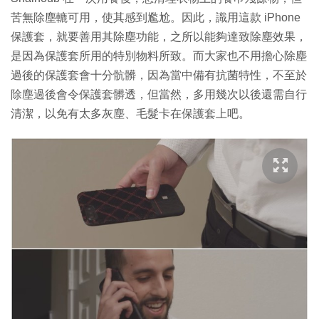
苦無除塵轆可用，使其感到尷尬。因此，識用這款 iPhone
保護套，就要善用其除塵功能，之所以能夠達致除塵效果，
是因為保護套所用的特別物料所致。而大家也不用擔心除塵
過後的保護套會十分骯髒，因為當中備有抗菌特性，不至於
除塵過後會令保護套髒透，但當然，多用幾次以後還需自行
清潔，以免有太多灰塵、毛髮卡在保護套上吧。