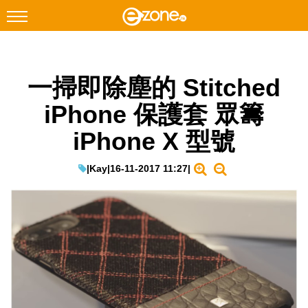
搜尋
一掃即除塵的 Stitched
Facebook
Instagram
iPhone 保護套 眾籌
科技焦點
iPhone X 型號
網絡生活
遊戲動漫
|
Kay
|
16-11-2017 11:27
|
教學評測
EduTech
IT Times
生成式AI與雲端應用
Enterprise Digital Transformation