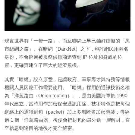
特集
現實世界有「一帶一路」，而互聯網上早已鋪好虛擬的「黑
市絲綢之路」。在暗網（DarkNet）之下，容許網民用匿名
身份，不會輕易被服務供應商追查到 IP 位址和身處的位
置，更確實建立了巨大的經濟規模。
其實「暗網」設立原意，是讓政府、軍事專才與特務等情報
機關人員因應工作需要使用。「暗網」採用的通訊技術名稱
為「洋蔥路由（Onion routing）」，是由美國海軍於 1990
年代建立，當時用作加密保安通訊用途，技術特色是把每個
網絡上的通訊封包（packet）加上多層匿名加密包裝，每經
過 1 個「洋蔥路由器」後便會把封包的最外邊一層解封，直
至信息到達目的地後才完全解密。