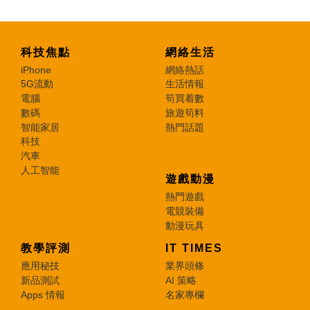
科技焦點
網絡生活
iPhone
網絡熱話
5G流動
生活情報
電腦
筍買着數
數碼
旅遊筍料
智能家居
熱門話題
科技
汽車
人工智能
遊戲動漫
熱門遊戲
電競裝備
動漫玩具
教學評測
IT TIMES
應用秘技
業界頭條
新品測試
AI 策略
Apps 情報
名家專欄