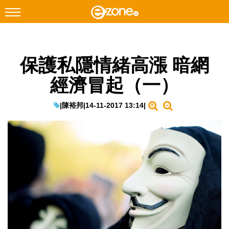
搜尋
保護私隱情緒高漲 暗網
Facebook
Instagram
經濟冒起（一）
科技焦點
網絡生活
|
陳裕邦
|
14-11-2017 13:14
|
遊戲動漫
教學評測
EduTech
IT Times
生成式AI與雲端應用
Enterprise Digital Transformation