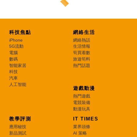
科技焦點
網絡生活
iPhone
網絡熱話
5G流動
生活情報
電腦
筍買着數
數碼
旅遊筍料
智能家居
熱門話題
科技
汽車
人工智能
遊戲動漫
熱門遊戲
電競裝備
動漫玩具
教學評測
IT TIMES
應用秘技
業界頭條
新品測試
AI 策略