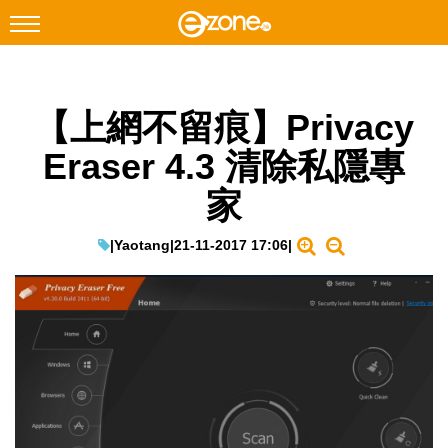
搜尋
【上網不留痕】Privacy
Facebook
Instagram
Eraser 4.3 清除私隱專
科技焦點
家
網絡生活
遊戲動漫
|
Yaotang
|
21-11-2017 17:06
|
教學評測
EduTech
IT Times
生成式AI與雲端應用
Enterprise Digital Transformation