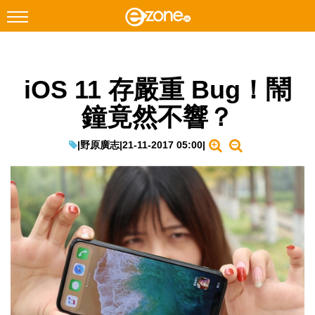
搜尋
iOS 11 存嚴重 Bug！鬧
Facebook
Instagram
鐘竟然不響？
科技焦點
網絡生活
|
野原廣志
|
21-11-2017 05:00
|
遊戲動漫
教學評測
EduTech
IT Times
生成式AI與雲端應用
Enterprise Digital Transformation