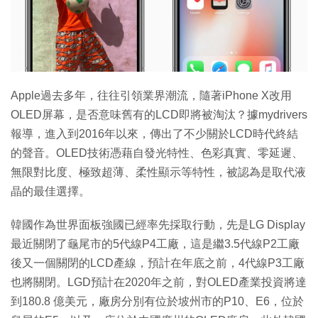
特集
Apple過去多年，往往引領業界潮流，隨著iPhone X改用
OLED屏幕，是否意味舊有的LCD即將被淘汰？據mydrivers
報導，進入到2016年以來，傳出了不少關於LCD時代終結
的聲音。OLED技術憑藉自發光特性、色彩真實、零延遲、
無限對比度、極致超薄、柔性顯示等特性，被認為是取代液
晶的最佳選擇。
韓國作為世界面板強國已經率先採取行動，先是LG Display
最近關閉了龜尾市的5代線P4工廠，這是繼3.5代線P2工廠
後又一個關閉的LCD產線，預計在年底之前，4代線P3工廠
也將關閉。LGD預計在2020年之前，對OLED產業投資將達
到180.8 億美元，廠房分別有位於坡州市的P10、E6，位於