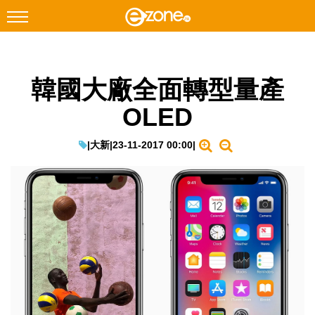
搜尋
韓國大廠全面轉型量產
Facebook
Instagram
OLED
科技焦點
網絡生活
|
大新
|
23-11-2017 00:00
|
遊戲動漫
教學評測
EduTech
IT Times
生成式AI與雲端應用
Enterprise Digital Transformation