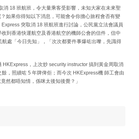
期間取消 18 班航班，令大量乘客受影響，未知大家在未來聖
去旅行呢？如果你得知以下消息，可能會令你擔心旅程會否有變
xpress 突取消 18 班航班進行討論，公民黨立法會議員
會今早收到香港快運航空及香港航空的機師公會的信件，信中
評民航處「今日先知」，「次次都要件事爆咗出嚟，先識得
press，上次炒 security instructor 搞到黃金周取消
續咗 5 年牌俾佢；而今次 HKExpress機 師工會由
處竟然都唔知情，係咪太後知後覺？」