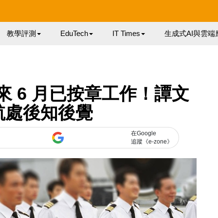
教學評測
EduTech
IT Times
生成式AI與雲端
師原來 6 月已按章工作！譚文
航處後知後覺
在Google
追蹤《e-zone》