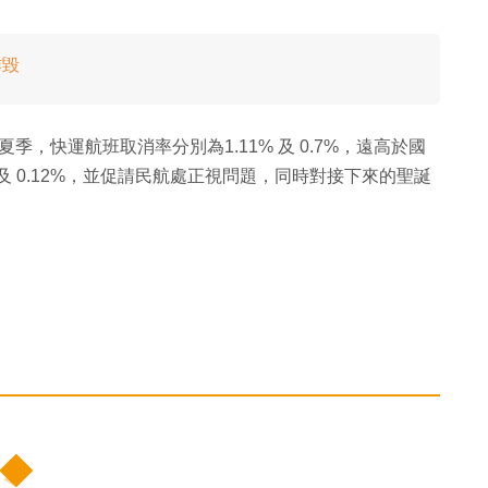
炸毀
年夏季，快運航班取消率分別為1.11% 及 0.7%，遠高於國
1% 及 0.12%，並促請民航處正視問題，同時對接下來的聖誕