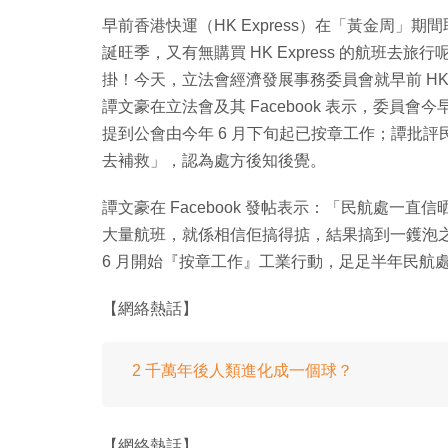
早前香港快運（HK Express）在「黃金周」
誕旺季，又有無購買 HK Express 的航班
掛！今天，立法會經濟發展事務委員會就早前 HK E
譚文豪在立法會及其 Facebook 表示，委員
提到公會由今年 6 月下旬起已按章工作；譚批
去補救」，認為處方後知後覺。
譚文豪在 Facebook 發帖表示：「民航處一直信晒 HKEx
大量航班，就係相信佢搞得掂，結果搞到一鑊泡之餘，照
6 月開始『按章工作』工業行動，足足半年民航
【網絡熱話】
2 千萬年後人類進化成一個球？
【網絡熱話】