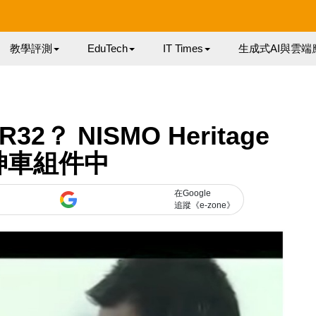
教學評測
EduTech
IT Times
生成式AI與雲端
2？ NISMO Heritage
神車組件中
在Google
追蹤《e-zone》