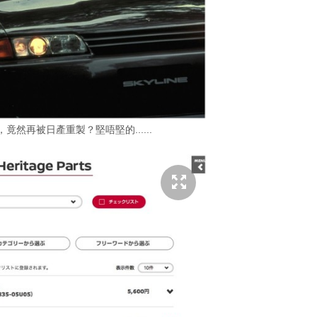
2，竟然再被日產重製？堅唔堅的......