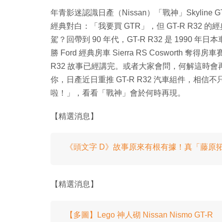
年青影迷認識日產（Nissan）「戰神」Skyline
經典對白：「我要買 GTR」，但 GT-R R32
駕？回帶到 90 年代，GT-R R32 是 199
勝 Ford 經典房車 Sierra RS Coswor
R32 故事已經講完。或者大家會問，何解這時會
你，日產近日重推 GT-R R32 汽車組件，相
啦！」，看看「戰神」會於何時再現。
【精選消息】
《頭文字 D》故事原來有根有據！真「藤原
【精選消息】
【多圖】Lego 神人砌 Nissan Nismo GT-R