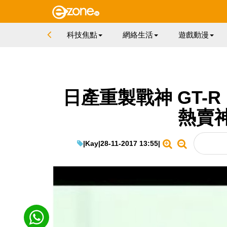
科技焦點
網絡生活
遊戲動漫
日產重製戰神 GT-R R3
熱賣
|
Kay
|
28-11-2017 13:55
|