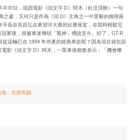
 GT-R R32，或因電影《頭文字 D》阿木（杜汶澤飾）一句
 的經典之處，又何只是作為《頭 D》主角之一中里毅的御用座
0 年日本車手長谷見昌弘在東望洋大賽的比賽座駕，在當時輕鬆完
th 奪得房車賽冠軍後，就被車迷傳頌「戰神」傳說至今。好了，GT-R
再提這輛已在 1994 年停產的經典車款呢？因為現在就告訴
信不只電影《頭文字 D》阿木，一眾車迷都會表示：「機會嚟
拓海」住群馬縣