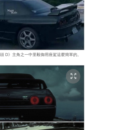
為《頭 D》主角之一中里毅御用座駕這麼簡單的。