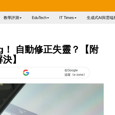
教學評測
EduTech
IT Times
生成式AI與雲端
 bug！ 自動修正失靈？【附
解決】
在Google
追蹤《e-zone》