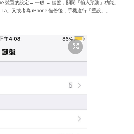
ne 裝置的設定→ 一般 → 鍵盤，關閉「輸入預測」功能。
a、La。又或者為 iPhone 備份後，手機進行「重設」。