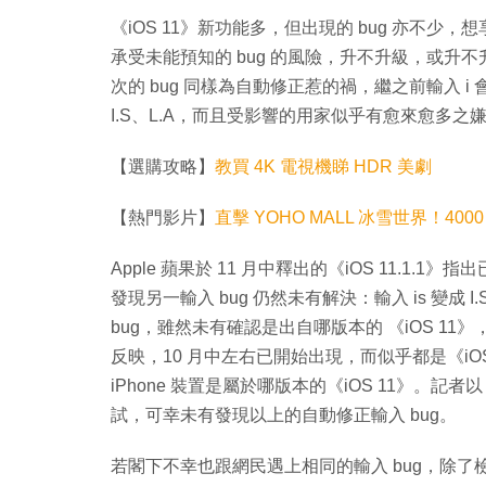
《iOS 11》新功能多，但出現的 bug 亦不少，想享受
承受未能預知的 bug 的風險，升不升級，或升不
次的 bug 同樣為自動修正惹的禍，繼之前輸入 i 會變成
I.S、L.A，而且受影響的用家似乎有愈來愈多之
【選購攻略】
教買 4K 電視機睇 HDR 美劇
【熱門影片】
直擊 YOHO MALL 冰雪世界！40
Apple 蘋果於 11 月中釋出的《iOS 11.1.
發現另一輸入 bug 仍然未有解決：輸入 is 變成 I.S
bug，雖然未有確認是出自哪版本的 《iOS 11》，但從 ap
反映，10 月中左右已開始出現，而似乎都是《iO
iPhone 裝置是屬於哪版本的《iOS 11》。記者以 iPhone
試，可幸未有發現以上的自動修正輸入 bug。
若閣下不幸也跟網民遇上相同的輸入 bug，除了檢查