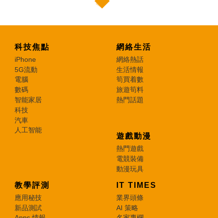
科技焦點
網絡生活
iPhone
網絡熱話
5G流動
生活情報
電腦
筍買着數
數碼
旅遊筍料
智能家居
熱門話題
科技
汽車
人工智能
遊戲動漫
熱門遊戲
電競裝備
動漫玩具
教學評測
IT TIMES
應用秘技
業界頭條
新品測試
AI 策略
Apps 情報
名家專欄