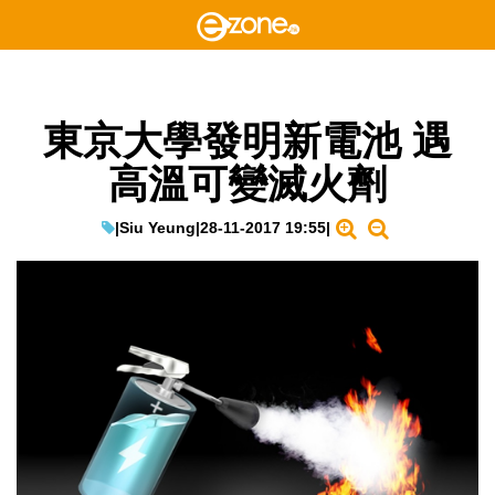
東京大學發明新電池 遇
高溫可變滅火劑
|
Siu Yeung
|
28-11-2017 19:55
|