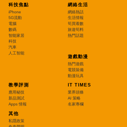
科技焦點
網絡生活
iPhone
網絡熱話
5G流動
生活情報
電腦
筍買着數
數碼
旅遊筍料
智能家居
熱門話題
科技
汽車
人工智能
遊戲動漫
熱門遊戲
電競裝備
動漫玩具
教學評測
IT TIMES
應用秘技
業界頭條
新品測試
AI 策略
Apps 情報
名家專欄
其他
私隱政策
免責聲明