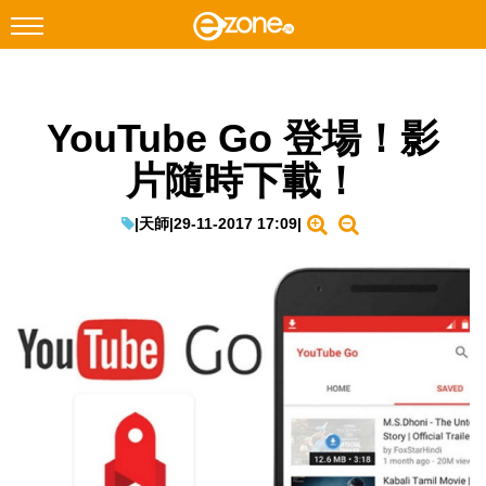
搜尋
YouTube Go 登場！影
Facebook
Instagram
片隨時下載！
科技焦點
網絡生活
|
天師
|
29-11-2017 17:09
|
遊戲動漫
教學評測
EduTech
IT Times
生成式AI與雲端應用
Enterprise Digital Transformation