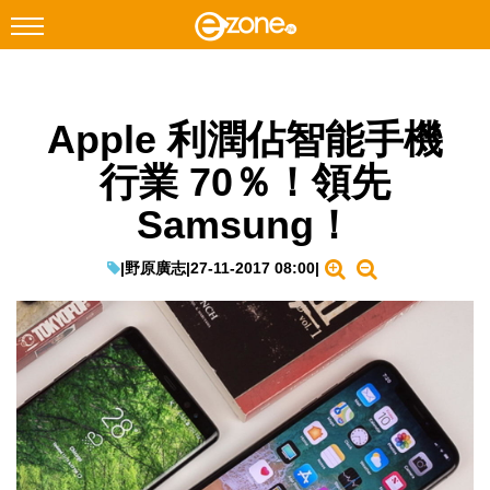
搜尋
Apple 利潤佔智能手機
Facebook
Instagram
行業 70％！領先
科技焦點
Samsung！
網絡生活
遊戲動漫
|
野原廣志
|
27-11-2017 08:00
|
教學評測
EduTech
IT Times
生成式AI與雲端應用
Enterprise Digital Transformation