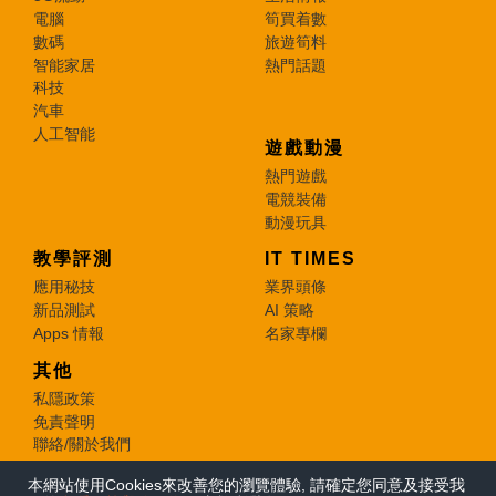
電腦
筍買着數
數碼
旅遊筍料
智能家居
熱門話題
科技
汽車
人工智能
遊戲動漫
熱門遊戲
電競裝備
動漫玩具
教學評測
IT TIMES
應用秘技
業界頭條
新品測試
AI 策略
Apps 情報
名家專欄
其他
私隱政策
免責聲明
聯絡/關於我們
本網站使用Cookies來改善您的瀏覽體驗, 請確定您同意及接受我
© 2026 e-zone. All Rights Reserved.