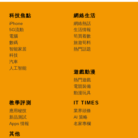
科技焦點
網絡生活
iPhone
網絡熱話
5G流動
生活情報
電腦
筍買着數
數碼
旅遊筍料
智能家居
熱門話題
科技
汽車
人工智能
遊戲動漫
熱門遊戲
電競裝備
動漫玩具
教學評測
IT TIMES
應用秘技
業界頭條
新品測試
AI 策略
Apps 情報
名家專欄
其他