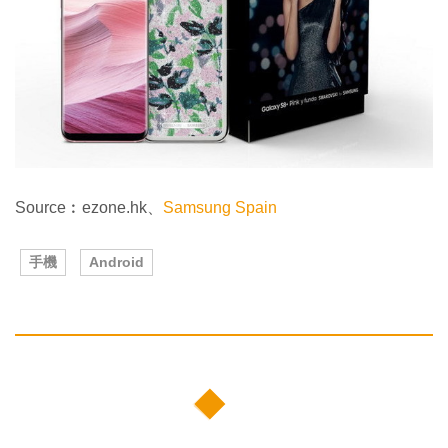
Source︰ezone.hk、
Samsung Spain
手機
Android