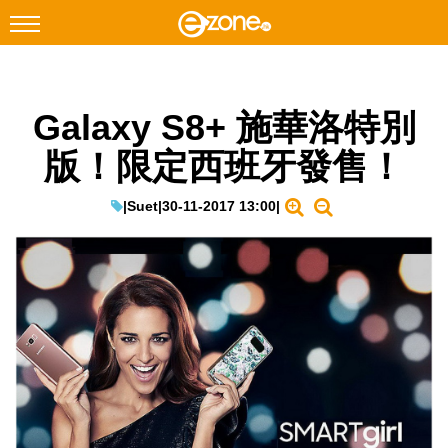
搜尋
Galaxy S8+ 施華洛特別
Facebook
Instagram
版！限定西班牙發售！
科技焦點
網絡生活
|
Suet
|
30-11-2017 13:00
|
遊戲動漫
教學評測
EduTech
IT Times
生成式AI與雲端應用
Enterprise Digital Transformation